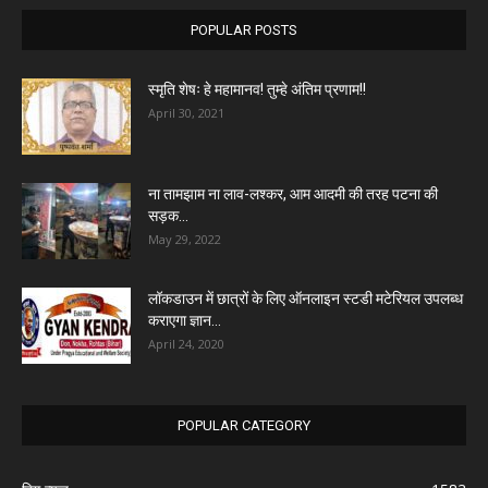
POPULAR POSTS
स्मृति शेषः हे महामानव! तुम्हे अंतिम प्रणाम!!
April 30, 2021
ना तामझाम ना लाव-लश्कर, आम आदमी की तरह पटना की
सड़क...
May 29, 2022
लॉकडाउन में छात्रों के लिए ऑनलाइन स्टडी मटेरियल उपलब्ध
कराएगा ज्ञान...
April 24, 2020
POPULAR CATEGORY