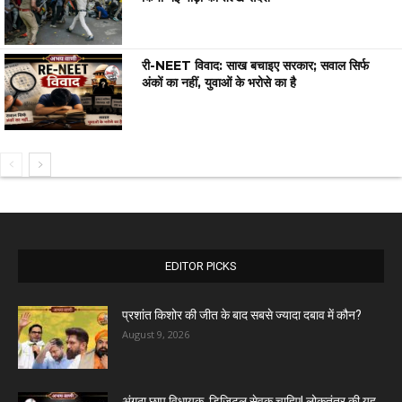
री-NEET विवाद: साख बचाइए सरकार; सवाल सिर्फ
अंकों का नहीं, युवाओं के भरोसे का है
EDITOR PICKS
प्रशांत किशोर की जीत के बाद सबसे ज्यादा दबाव में कौन?
August 9, 2026
अंगूठा छाप विधायक, डिजिटल सेवक चाहिए! लोकतंत्र की यह