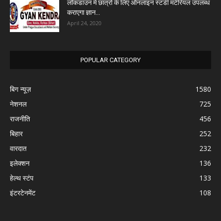
लॉकडाउन में छात्रों के लिए ऑनलाइन स्टडी मटेरियल उपलब्ध
कराएगा ज्ञान...
April 24, 2020
POPULAR CATEGORY
बिग न्यूज़
1580
नेशनल
725
राजनीति
456
बिहार
252
वारदात
232
इलेक्शन
136
हेल्थ स्टंप
133
इंटरटेनमेंट
108