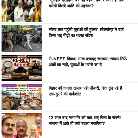
‘भूमिहार ब्राह्मण’ पर नई बहस: क्या सरकार ही तय
करेगी किसी जाति की पहचान?
संसद तक पहुंची युवाओं की हुंकार: लोकतंत्र ने दर्ज
किया नई पीढ़ी का तल्ख संदेश
री-NEET विवाद: साख बचाइए सरकार; सवाल सिर्फ
अंकों का नहीं, युवाओं के भरोसे का है
बिहार की जनता तलाश रही नौकरी, नेता ढूंढ़ रहे हैं
एक-दूसरे की मार्कशीट
12 साल बाद नागमणि को याद आए पिता के सपने!
भाजपा में आते ही क्यों बदला नजरिया?