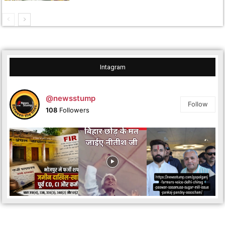
Intagram
@newsstump
Follow
108
Followers