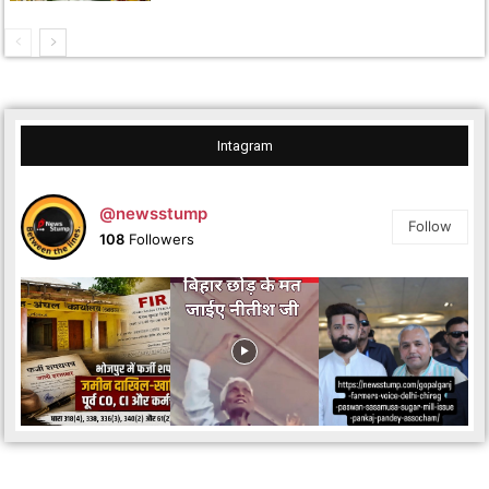
Intagram
@newsstump
Follow
108
Followers