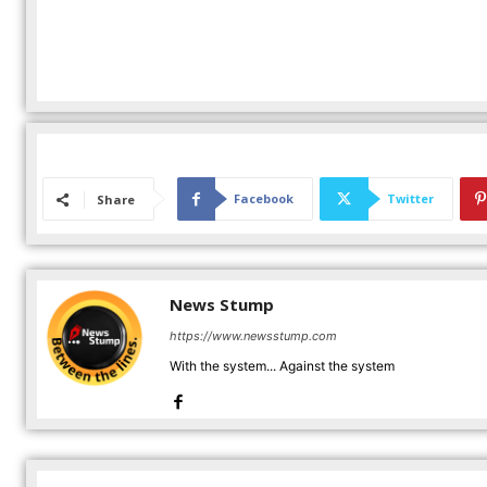
Facebook
Twitter
Share
News Stump
https://www.newsstump.com
With the system... Against the system