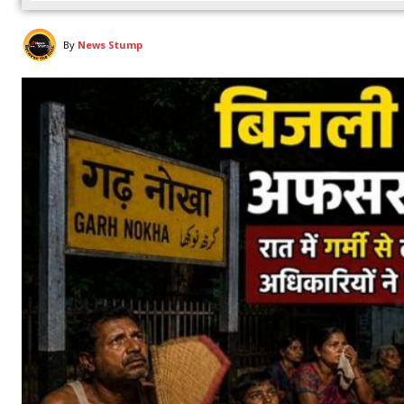
By
News Stump