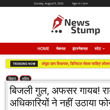
Sunday, August 9, 2026
Sign in / Join
News
Stump
HOME
नेशनल
इंटरनेशनल
स्टेट
अंगूठा छाप विधायक, डिजिटल सेवक चाहिए! लोकतं
TRENDING NOW
बिहार
मुहिम
बिजली गुल, अफसर गायब! रात मे
अधिकारियों ने नहीं उठाया फ