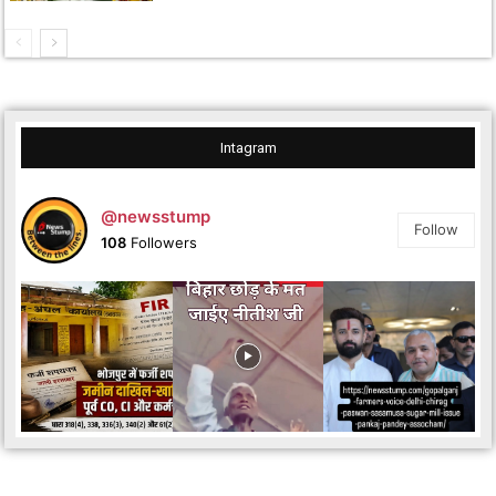
Intagram
@newsstump
Follow
108
Followers