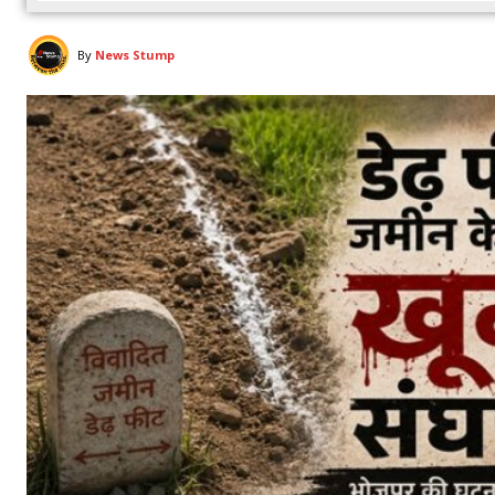
By
News Stump