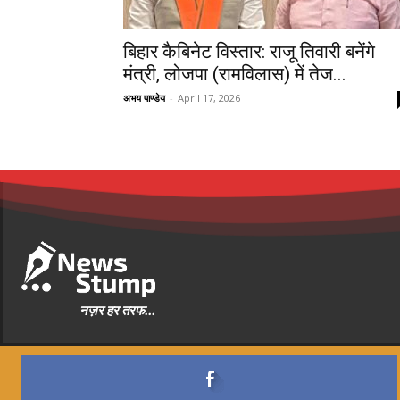
बिहार कैबिनेट विस्तार: राजू तिवारी बनेंगे
मंत्री, लोजपा (रामविलास) में तेज...
अभय पाण्डेय
-
April 17, 2026
नज़र हर तरफ...