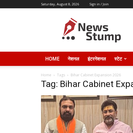
Saturday, August 8, 2026
Sign in / Join
News
Stump
HOME
नेशनल
इंटरनेशनल
स्टेट
Home
Tags
Bihar Cabinet Expansion 2026
Tag: Bihar Cabinet Ex