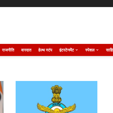
राजनीति
वारदात
हेल्थ स्टंप
इंटरटेनमेंट
स्पेशल
साहि