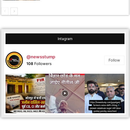
Intagram
@newsstump
Follow
108
Followers