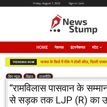
Friday, August 7, 2026
Sign in / Join
News
Stump
HOME
नेशनल
इंटरनेशनल
स्टेट
भाजपा के किले में पीके ने ठोकी कील, दिल्ली दरबार
TRENDING NOW
बिग न्यूज़
बिहार
राजनीति
“रामविलास पासवान के सम्मान 
से सड़क तक LJP (R) का उग