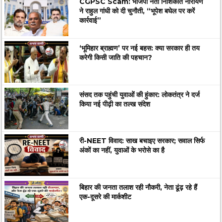
CGPSC Scam: भाजपा नेता निशिकांत नारायण
ने राहुल गांधी को दी चुनौती, “भूपेश बघेल पर करें
कार्रवाई”
‘भूमिहार ब्राह्मण’ पर नई बहस: क्या सरकार ही तय
करेगी किसी जाति की पहचान?
संसद तक पहुंची युवाओं की हुंकार: लोकतंत्र ने दर्ज
किया नई पीढ़ी का तल्ख संदेश
री-NEET विवाद: साख बचाइए सरकार; सवाल सिर्फ
अंकों का नहीं, युवाओं के भरोसे का है
बिहार की जनता तलाश रही नौकरी, नेता ढूंढ़ रहे हैं
एक-दूसरे की मार्कशीट