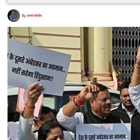
By
अभय पाण्डेय