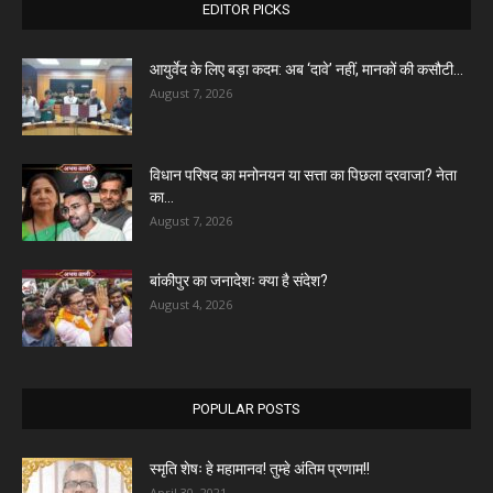
EDITOR PICKS
आयुर्वेद के लिए बड़ा कदम: अब ‘दावे’ नहीं, मानकों की कसौटी...
August 7, 2026
विधान परिषद का मनोनयन या सत्ता का पिछला दरवाजा? नेता
का...
August 7, 2026
बांकीपुर का जनादेशः क्या है संदेश?
August 4, 2026
POPULAR POSTS
स्मृति शेषः हे महामानव! तुम्हे अंतिम प्रणाम!!
April 30, 2021