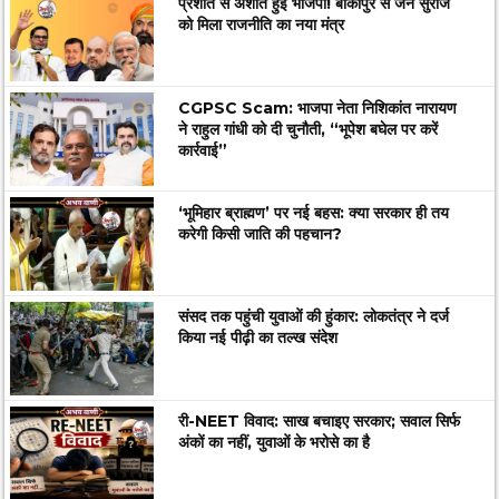
प्रशांत से अशांत हुई भाजपा! बांकीपुर से जन सुराज
को मिला राजनीति का नया मंत्र
CGPSC Scam: भाजपा नेता निशिकांत नारायण
ने राहुल गांधी को दी चुनौती, “भूपेश बघेल पर करें
कार्रवाई”
‘भूमिहार ब्राह्मण’ पर नई बहस: क्या सरकार ही तय
करेगी किसी जाति की पहचान?
संसद तक पहुंची युवाओं की हुंकार: लोकतंत्र ने दर्ज
किया नई पीढ़ी का तल्ख संदेश
री-NEET विवाद: साख बचाइए सरकार; सवाल सिर्फ
अंकों का नहीं, युवाओं के भरोसे का है