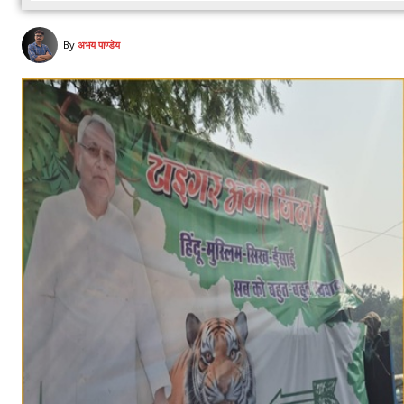
By
अभय पाण्डेय