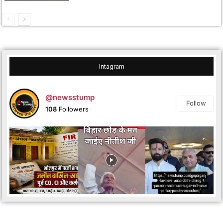
Intagram
@newsstump
Follow
108
Followers