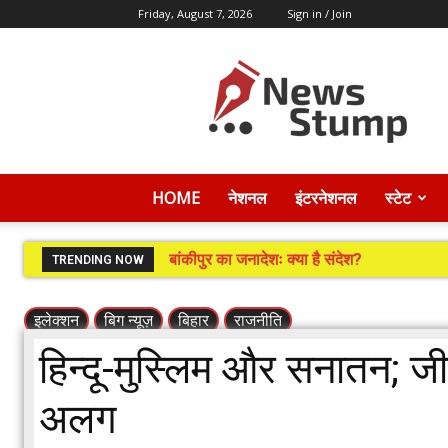
Friday, August 7, 2026
Sign in / Join
News
Stump
HOME
नेशनल
इंटरनेशनल
स्टेट
बांकीपुर का जनादेशः क्या है संदेश?
TRENDING NOW
इलेक्शन
बिग न्यूज़
बिहार
राजनीति
हिन्दू-मुस्लिम और सनातन; 
अलग