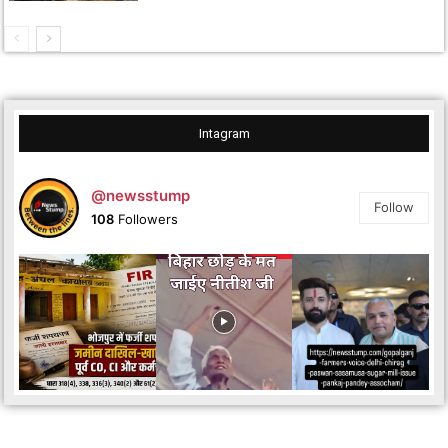
Intagram
@newsstump
Follow
108
Followers