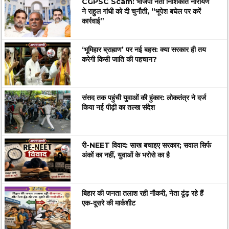
CGPSC Scam: भाजपा नेता निशिकांत नारायण
ने राहुल गांधी को दी चुनौती, “भूपेश बघेल पर करें
कार्रवाई”
‘भूमिहार ब्राह्मण’ पर नई बहस: क्या सरकार ही तय
करेगी किसी जाति की पहचान?
संसद तक पहुंची युवाओं की हुंकार: लोकतंत्र ने दर्ज
किया नई पीढ़ी का तल्ख संदेश
री-NEET विवाद: साख बचाइए सरकार; सवाल सिर्फ
अंकों का नहीं, युवाओं के भरोसे का है
बिहार की जनता तलाश रही नौकरी, नेता ढूंढ़ रहे हैं
एक-दूसरे की मार्कशीट