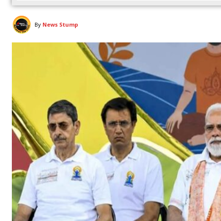
By
News Stump