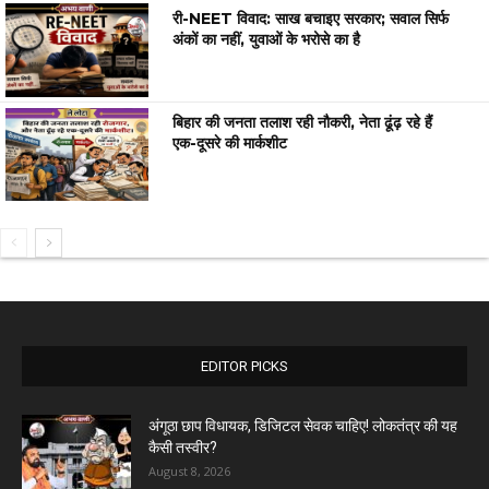
री-NEET विवाद: साख बचाइए सरकार; सवाल सिर्फ
अंकों का नहीं, युवाओं के भरोसे का है
बिहार की जनता तलाश रही नौकरी, नेता ढूंढ़ रहे हैं
एक-दूसरे की मार्कशीट
EDITOR PICKS
अंगूठा छाप विधायक, डिजिटल सेवक चाहिए! लोकतंत्र की यह
कैसी तस्वीर?
August 8, 2026