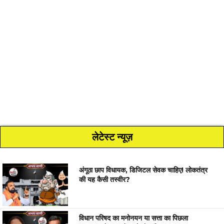
लेटेस्ट न्यूज़
अंगूठा छाप विधायक, डिजिटल सेवक चाहिए! लोकतंत्र
की यह कैसी तस्वीर?
विधान परिषद का मनोनयन या सत्ता का पिछला