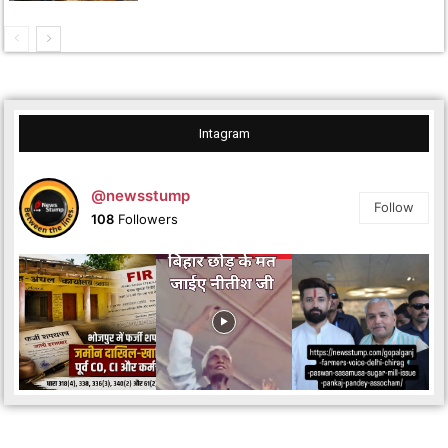
Intagram
@newsstump
Follow
108
Followers