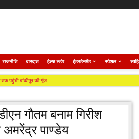
राजनीति
वारदात
हेल्थ स्टंप
इंटरटेनमेंट
स्पेशल
साहि
 पहुंची बांकीपुर की गूंज
ाज को मिला राजनीति का नया मंत्र
 डीएन गौतम बनाम गिरीश
मरेंद्र पाण्डेय