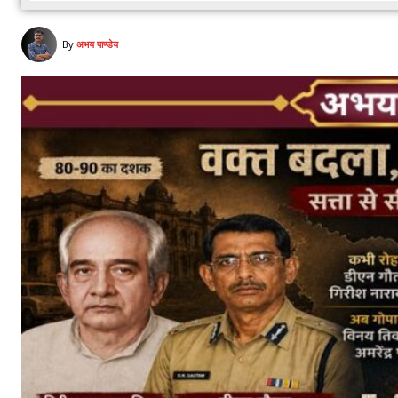
By
अभय पाण्डेय