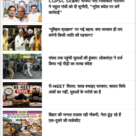
CGPSC Scam: भाजपा नेता निशिकांत नारायण
ने राहुल गांधी को दी चुनौती, “भूपेश बघेल पर करें
कार्रवाई”
‘भूमिहार ब्राह्मण’ पर नई बहस: क्या सरकार ही तय
करेगी किसी जाति की पहचान?
संसद तक पहुंची युवाओं की हुंकार: लोकतंत्र ने दर्ज
किया नई पीढ़ी का तल्ख संदेश
री-NEET विवाद: साख बचाइए सरकार; सवाल सिर्फ
अंकों का नहीं, युवाओं के भरोसे का है
बिहार की जनता तलाश रही नौकरी, नेता ढूंढ़ रहे हैं
एक-दूसरे की मार्कशीट