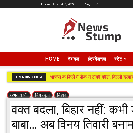
Friday, August 7, 2026
Sign in / Join
News
Stump
HOME
नेशनल
इंटरनेशनल
स्टेट
भाजपा के किले में पीके ने ठोकी कील, दिल्ली दरबार तक
प्रशांत से अशांत हुई भाजपा! बांकीपुर से जन सुर
TRENDING NOW
अभय वाणी
बिग न्यूज़
बिहार
वक्त बदला, बिहार नहीं: कभी
बाबा… अब विनय तिवारी बनाम अ