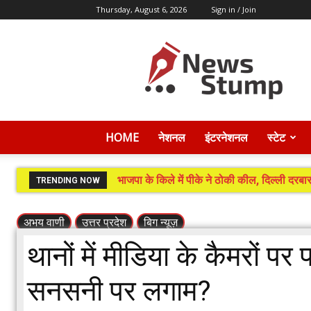
Thursday, August 6, 2026
Sign in / Join
News
Stump
HOME
नेशनल
इंटरनेशनल
स्टेट
भाजपा के किले में पीके ने ठोकी कील, दिल्ली दरबार
TRENDING NOW
अभय वाणी
उत्तर प्रदेश
बिग न्यूज़
थानों में मीडिया के कैमरों पर 
सनसनी पर लगाम?