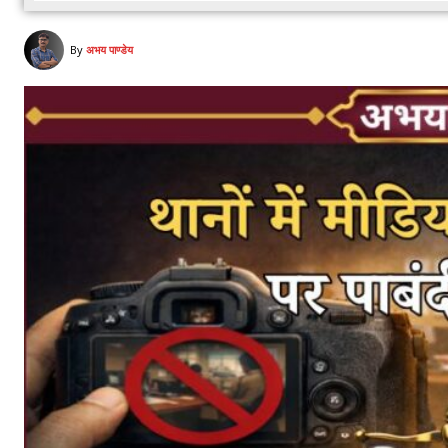
By
अभय पाण्डेय