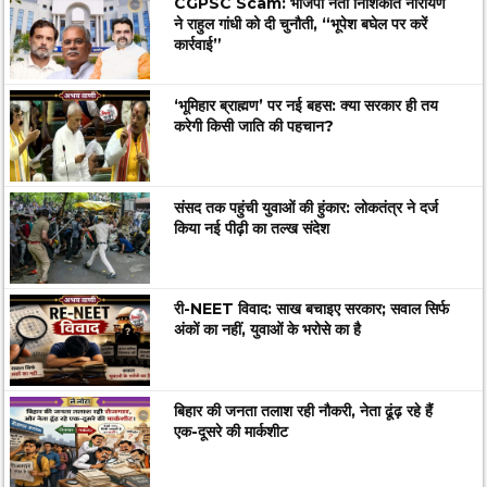
CGPSC Scam: भाजपा नेता निशिकांत नारायण
ने राहुल गांधी को दी चुनौती, “भूपेश बघेल पर करें
कार्रवाई”
‘भूमिहार ब्राह्मण’ पर नई बहस: क्या सरकार ही तय
करेगी किसी जाति की पहचान?
संसद तक पहुंची युवाओं की हुंकार: लोकतंत्र ने दर्ज
किया नई पीढ़ी का तल्ख संदेश
री-NEET विवाद: साख बचाइए सरकार; सवाल सिर्फ
अंकों का नहीं, युवाओं के भरोसे का है
बिहार की जनता तलाश रही नौकरी, नेता ढूंढ़ रहे हैं
एक-दूसरे की मार्कशीट