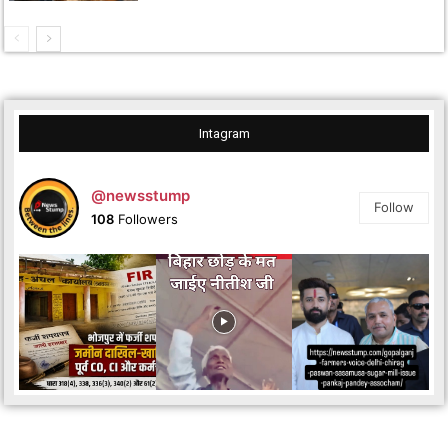
Intagram
@newsstump
Follow
108
Followers