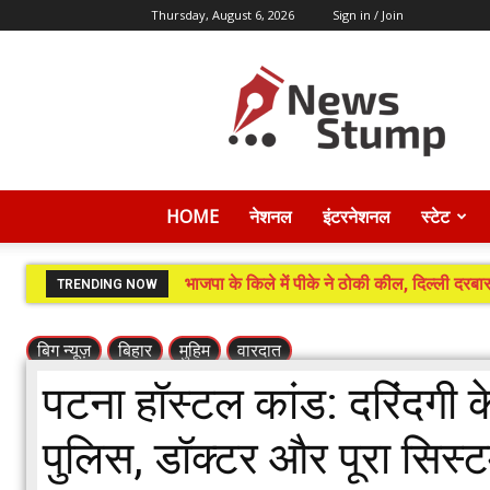
Thursday, August 6, 2026
Sign in / Join
News
Stump
HOME
नेशनल
इंटरनेशनल
स्टेट
भाजपा के किले में पीके ने ठोकी कील, दिल्ली दरबार
TRENDING NOW
बिग न्यूज़
बिहार
मुहिम
वारदात
पटना हॉस्टल कांड: दरिंदगी क
पुलिस, डॉक्टर और पूरा सिस्