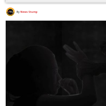
By
News Stump