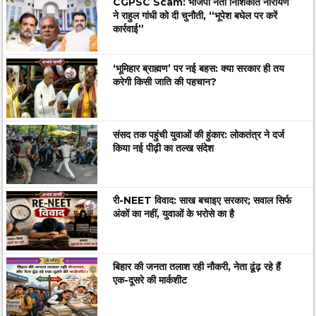
CGPSC Scam: भाजपा नेता निशिकांत नारायण
ने राहुल गांधी को दी चुनौती, “भूपेश बघेल पर करें
कार्रवाई”
‘भूमिहार ब्राह्मण’ पर नई बहस: क्या सरकार ही तय
करेगी किसी जाति की पहचान?
संसद तक पहुंची युवाओं की हुंकार: लोकतंत्र ने दर्ज
किया नई पीढ़ी का तल्ख संदेश
री-NEET विवाद: साख बचाइए सरकार; सवाल सिर्फ
अंकों का नहीं, युवाओं के भरोसे का है
बिहार की जनता तलाश रही नौकरी, नेता ढूंढ़ रहे हैं
एक-दूसरे की मार्कशीट