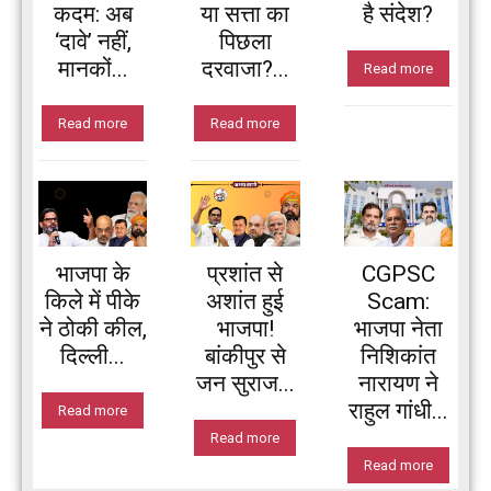
कदम: अब
या सत्ता का
है संदेश?
‘दावे’ नहीं,
पिछला
मानकों...
दरवाजा?...
Read more
Read more
Read more
भाजपा के
प्रशांत से
CGPSC
किले में पीके
अशांत हुई
Scam:
ने ठोकी कील,
भाजपा!
भाजपा नेता
दिल्ली...
बांकीपुर से
निशिकांत
जन सुराज...
नारायण ने
राहुल गांधी...
Read more
Read more
Read more